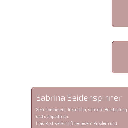
Sabrina Seidenspinner
Sehr kompetent, freundlich, schnelle Bearbeitung
und sympathisch.
Frau Rothweiler hilft bei jedem Problem und