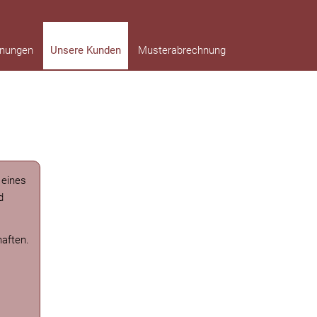
hnungen
Unsere Kunden
Musterabrechnung
 eines
d
haften.