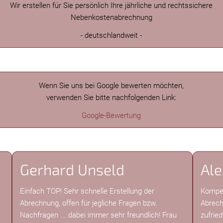
Wir erstellen für Sie persönlich Ihre jährliche und rechtssichere
Nebenkostenabrechnung
- deutschlandweit -
Wenn Sie uns bei Google bewerten möchten,
verwenden Sie bitte nachfolgenden Link:
Google-Bewertung
Gerhard Unseld
Ale
Einfach TOP! Sehr schnelle Erstellung der
Kompet
Abrechnung, offen für jegliche Fragen bzw.
Abrech
Nachfragen ... dabei immer sehr freundlich! Frau
zufrie