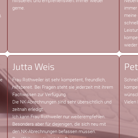
hilfsbereit und empfehlenswert immer wieder
Neben
.
gerne.
immer 
.
meine 
schnell
Leistu
kompet
wieder 
Jutta Weis
Pet
ie
Frau Rothweiler ist sehr kompetent, freundlich,
Schnel
hilfsbereit. Bei Fragen steht sie jederzeit mit ihrem
kompet
Fachwissen zur Verfügung.
wünsch
Die NK-Abrechnungen sind sehr übersichtlich und
Vielen
zeitnah erledigt.
Ich kann Frau Rothweiler nur weiterempfehlen.
Besonders aber für diejenigen, die sich neu mit
den NK-Abrechnungen befassen müssen.