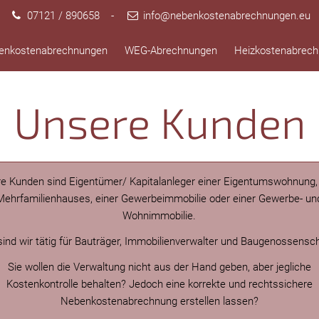
07121 / 890658
-
info@nebenkostenabrechnungen.eu
enkostenabrechnungen
WEG-Abrechnungen
Heizkostenabrec
Unsere Kunden
e Kunden sind Eigentümer/ Kapitalanleger einer Eigentumswohnung,
Mehrfamilienhauses, einer Gewerbeimmobilie oder einer Gewerbe- un
Wohnimmobilie.
ind wir tätig für Bauträger, Immobilienverwalter und Baugenossensc
Sie wollen die Verwaltung nicht aus der Hand geben, aber jegliche
Kostenkontrolle behalten? Jedoch eine korrekte und rechtssichere
Nebenkostenabrechnung erstellen lassen?